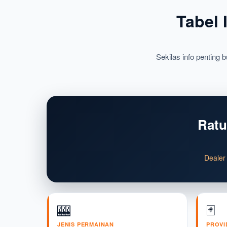
Tabel 
Sekilas info penting 
Ratu
Dealer 
🎰
🃏
JENIS PERMAINAN
PROVI