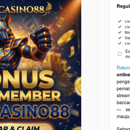
Regul
Regu
Inc
Liv
Inc
Ratu
Li
Inc
Bo
perm
Inc
Dep
Live
Inc
Liv
semu
Ex
deng
mo
View
Ratuc
license
onlin
details
peng
pemai
strea
baccar
— se
maupun
Sebag