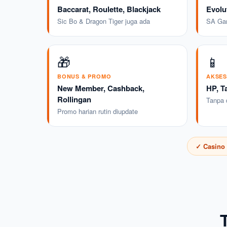
Baccarat, Roulette, Blackjack
Evolu
Sic Bo & Dragon Tiger juga ada
SA Gam
🎁
📱
BONUS & PROMO
AKSES
New Member, Cashback,
HP, T
Rollingan
Tanpa 
Promo harian rutin diupdate
✓ Casino 