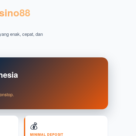
sino88
 yang enak, cepat, dan
nesia
nonstop.
💰
MINIMAL DEPOSIT