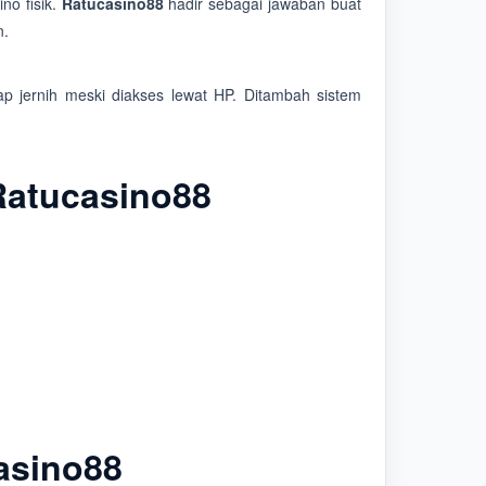
no fisik.
Ratucasino88
hadir sebagai jawaban buat
n.
tap jernih meski diakses lewat HP. Ditambah sistem
Ratucasino88
casino88