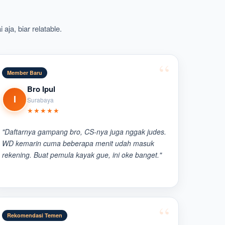
aja, biar relatable.
Member Baru
Bro Ipul
I
Surabaya
★★★★★
"Daftarnya gampang bro, CS-nya juga nggak judes.
WD kemarin cuma beberapa menit udah masuk
rekening. Buat pemula kayak gue, ini oke banget."
Rekomendasi Temen