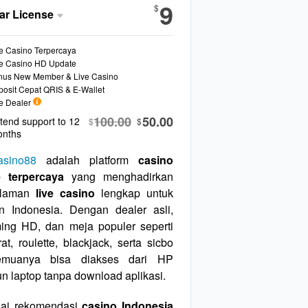
9
$
ar License
88
lar License
$
SELECTED
luded:
e Casino Terpercaya
luded:
casino88 menyediakan banyak
ve Casino HD Update
luded:
nus New Member & Live Casino
ainan dan sangat merekomendasikan
luded:
osit Cepat QRIS & E-Wallet
 Casino Online yang sangat gacor untuk
luded:
e Dealer
a playernya yang telah merasa puas
100.00
50.00
tend support to 12
an hasilnya.
$
$
nths
asino88
adalah platform
casino
e terpercaya
yang menghadirkan
alaman
live casino
lengkap untuk
n Indonesia. Dengan dealer asli,
ming HD, dan meja populer seperti
at, roulette, blackjack, serta sicbo
muanya bisa diakses dari HP
 laptop tanpa download aplikasi.
ai rekomendasi
casino Indonesia