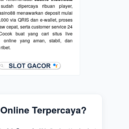
sudah dipercaya ribuan player,
asino88 menawarkan deposit mulai
000 via QRIS dan e-wallet, proses
aw cepat, serta customer service 24
Cocok buat yang cari situs live
o online yang aman, stabil, dan
ribet.
 Online Terpercaya?