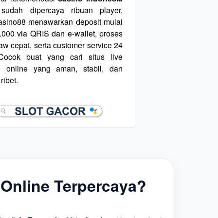
sudah dipercaya ribuan player,
asino88 menawarkan deposit mulai
000 via QRIS dan e-wallet, proses
aw cepat, serta customer service 24
Cocok buat yang cari situs live
o online yang aman, stabil, dan
ribet.
 Online Terpercaya?