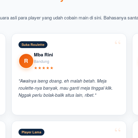
uara asli para player yang udah cobain main di sini. Bahasanya santai 
Suka Roulette
Mba Rini
R
Bandung
★★★★★
"Awalnya iseng doang, eh malah betah. Meja
roulette-nya banyak, mau ganti meja tinggal klik.
Nggak perlu bolak-balik situs lain, ribet."
Player Lama