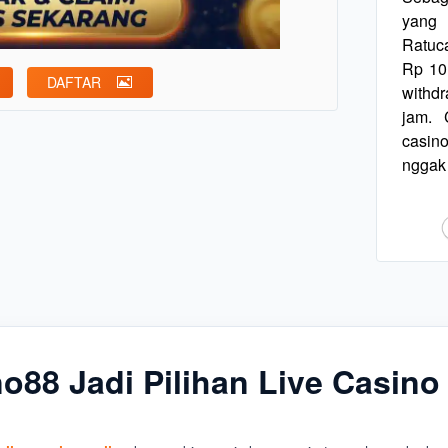
yang 
Ratuc
Rp 10.
DAFTAR
withdr
jam. 
casin
nggak 
88 Jadi Pilihan Live Casino