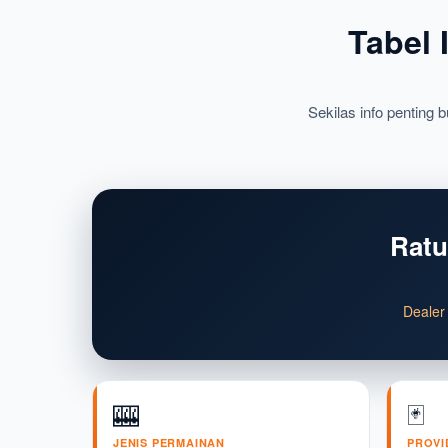
Tabel 
Sekilas info penting 
Ratu
Dealer 
🎰
🃏
JENIS PERMAINAN
PROVI