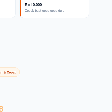
Rp 10.000
Cocok buat coba-coba dulu
n & Cepat
8