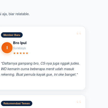
aja, biar relatable.
Member Baru
Bro Ipul
I
Surabaya
★★★★★
"Daftarnya gampang bro, CS-nya juga nggak judes.
WD kemarin cuma beberapa menit udah masuk
rekening. Buat pemula kayak gue, ini oke banget."
Rekomendasi Temen