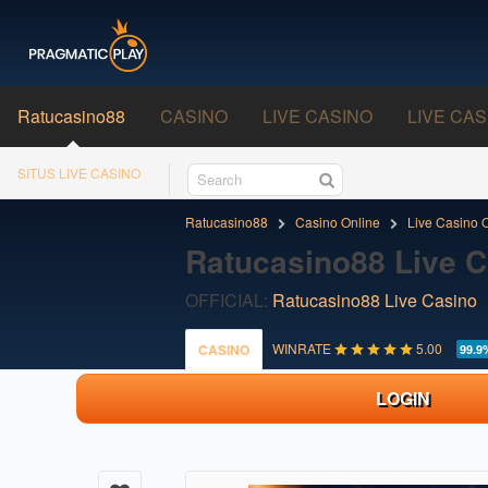
Ratucasino88
CASINO
LIVE CASINO
LIVE CAS
SITUS LIVE CASINO
Search
Ratucasino88
Casino Online
Live Casino 
Ratucasino88 Live 
OFFICIAL:
Ratucasino88 Live Casino
5.00
WINRATE
5.00
CASINO
99.9
stars
LOGIN