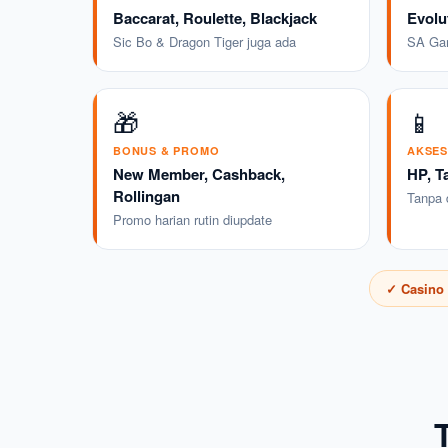
Baccarat, Roulette, Blackjack
Evolu
Sic Bo & Dragon Tiger juga ada
SA Gam
🎁
📱
BONUS & PROMO
AKSES
New Member, Cashback,
HP, T
Rollingan
Tanpa 
Promo harian rutin diupdate
✓ Casino 