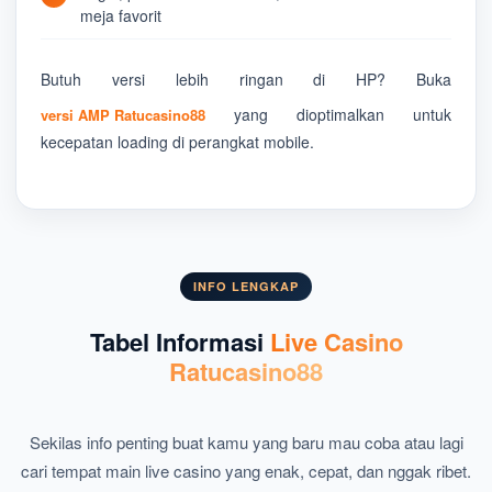
meja favorit
Butuh versi lebih ringan di HP? Buka
yang dioptimalkan untuk
versi AMP Ratucasino88
kecepatan loading di perangkat mobile.
INFO LENGKAP
Tabel Informasi
Live Casino
Ratucasino88
Sekilas info penting buat kamu yang baru mau coba atau lagi
cari tempat main live casino yang enak, cepat, dan nggak ribet.