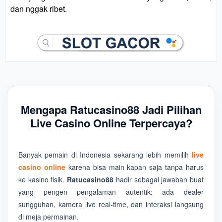
dan nggak ribet.
Mengapa Ratucasino88 Jadi Pilihan
Live Casino Online Terpercaya?
Banyak pemain di Indonesia sekarang lebih memilih
live
casino online
karena bisa main kapan saja tanpa harus
ke kasino fisik.
Ratucasino88
hadir sebagai jawaban buat
yang pengen pengalaman autentik: ada dealer
sungguhan, kamera live real-time, dan interaksi langsung
di meja permainan.