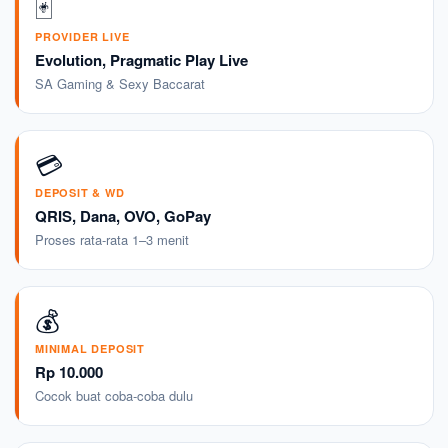
🃏
PROVIDER LIVE
Evolution, Pragmatic Play Live
SA Gaming & Sexy Baccarat
💳
DEPOSIT & WD
QRIS, Dana, OVO, GoPay
Proses rata-rata 1–3 menit
💰
MINIMAL DEPOSIT
Rp 10.000
Cocok buat coba-coba dulu