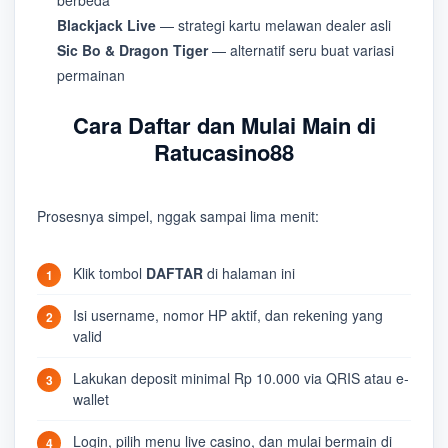
berbeda
Blackjack Live
— strategi kartu melawan dealer asli
Sic Bo & Dragon Tiger
— alternatif seru buat variasi
permainan
Cara Daftar dan Mulai Main di
Ratucasino88
Prosesnya simpel, nggak sampai lima menit:
Klik tombol
DAFTAR
di halaman ini
Isi username, nomor HP aktif, dan rekening yang
valid
Lakukan deposit minimal Rp 10.000 via QRIS atau e-
wallet
Login, pilih menu live casino, dan mulai bermain di