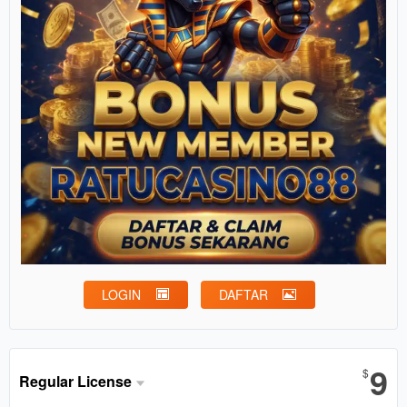
LOGIN
DAFTAR
Show More
9
$
Regular License