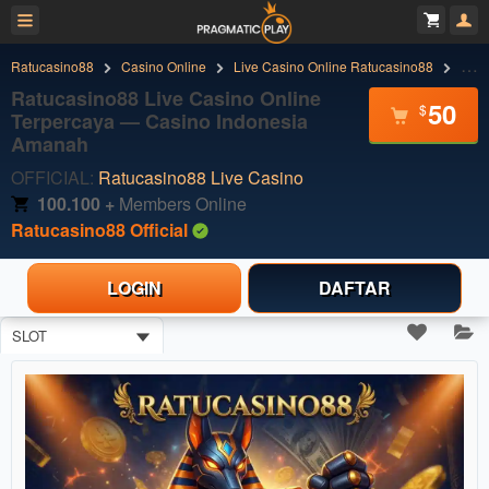
Ratucasino88
Casino Online
Live Casino Online Ratucasino88
Ratu
Ratucasino88 Live Casino Online
50
$
Terpercaya — Casino Indonesia
Amanah
OFFICIAL:
Ratucasino88 Live Casino
100.100 +
Members Online
Ratucasino88 Official
LOGIN
DAFTAR
SLOT