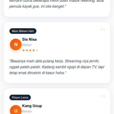
kemarin cuma beberapa menit udah masuk rekening. Buat
pemula kayak gue, ini oke banget."
Main Malam Hari
Sis Nisa
N
Medan
★★★★☆
"Biasanya main abis pulang kerja. Streaming-nya jernih,
nggak patah-patah. Kadang sambil ngopi di depan TV, tapi
tetap enak dimainin di kasur haha."
Player Lama
Kang Ucup
U
Bekasi