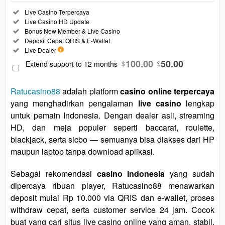
Regular
Included:
Live Casino Terpercaya
License
Included:
Live Casino HD Update
SELECTED
Included:
Bonus New Member & Live Casino
88
$
Included:
Deposit Cepat QRIS & E-Wallet
Included:
Live Dealer
Ratucasino88
100.00
50.00
menyediakan
Extend support to 12 months
$
$
banyak permainan
dan sangat
Ratucasino88
adalah platform
casino online terpercaya
merekomendasikan
yang menghadirkan pengalaman
live casino
lengkap
Live Casino Online
untuk pemain Indonesia. Dengan dealer asli, streaming
yang sangat gacor
HD, dan meja populer seperti baccarat, roulette,
untuk semua
playernya yang
blackjack, serta sicbo — semuanya bisa diakses dari HP
telah merasa puas
maupun laptop tanpa download aplikasi.
dengan hasilnya.
Sebagai rekomendasi
casino Indonesia
yang sudah
View
dipercaya ribuan player, Ratucasino88 menawarkan
license
deposit mulai Rp 10.000 via QRIS dan e-wallet, proses
details
withdraw cepat, serta customer service 24 jam. Cocok
buat yang cari situs live casino online yang aman, stabil,