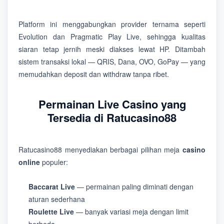
Platform ini menggabungkan provider ternama seperti
Evolution dan Pragmatic Play Live, sehingga kualitas
siaran tetap jernih meski diakses lewat HP. Ditambah
sistem transaksi lokal — QRIS, Dana, OVO, GoPay — yang
memudahkan deposit dan withdraw tanpa ribet.
Permainan Live Casino yang
Tersedia di Ratucasino88
Ratucasino88 menyediakan berbagai pilihan meja
casino
online
populer:
Baccarat Live
— permainan paling diminati dengan
aturan sederhana
Roulette Live
— banyak variasi meja dengan limit