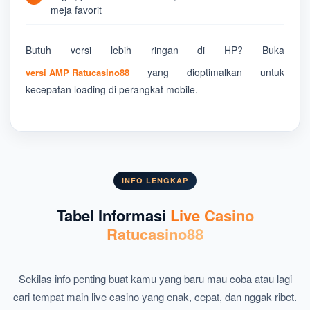
meja favorit
Butuh versi lebih ringan di HP? Buka
yang dioptimalkan untuk
versi AMP Ratucasino88
kecepatan loading di perangkat mobile.
INFO LENGKAP
Tabel Informasi
Live Casino
Ratucasino88
Sekilas info penting buat kamu yang baru mau coba atau lagi
cari tempat main live casino yang enak, cepat, dan nggak ribet.