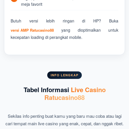
meja favorit
Butuh versi lebih ringan di HP? Buka
yang dioptimalkan untuk
versi AMP Ratucasino88
kecepatan loading di perangkat mobile.
INFO LENGKAP
Tabel Informasi
Live Casino
Ratucasino88
Sekilas info penting buat kamu yang baru mau coba atau lagi
cari tempat main live casino yang enak, cepat, dan nggak ribet.