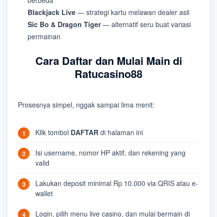
berbeda
Blackjack Live
— strategi kartu melawan dealer asli
Sic Bo & Dragon Tiger
— alternatif seru buat variasi
permainan
Cara Daftar dan Mulai Main di
Ratucasino88
Prosesnya simpel, nggak sampai lima menit:
Klik tombol
DAFTAR
di halaman ini
Isi username, nomor HP aktif, dan rekening yang
valid
Lakukan deposit minimal Rp 10.000 via QRIS atau e-
wallet
Login, pilih menu live casino, dan mulai bermain di