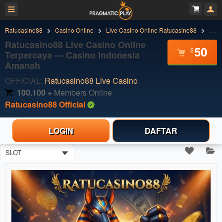
Ratucasino88
Casino Online
Live Casino Online Ratucasino88
Ratu
Ratucasino88 Live Casino Online
50
$
Terpercaya — Casino Indonesia
Amanah
OFFICIAL:
Ratucasino88 Live Casino
100.100 +
Members Online
Ratucasino88 Official
LOGIN
DAFTAR
SLOT