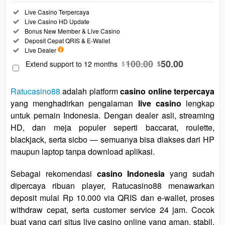
Regular
Included:
Live Casino Terpercaya
License
Included:
Live Casino HD Update
SELECTED
Included:
Bonus New Member & Live Casino
88
$
Included:
Deposit Cepat QRIS & E-Wallet
Included:
Live Dealer
Ratucasino88
100.00
50.00
menyediakan
Extend support to 12 months
$
$
banyak permainan
dan sangat
Ratucasino88
adalah platform
casino online terpercaya
merekomendasikan
yang menghadirkan pengalaman
live casino
lengkap
Live Casino Online
untuk pemain Indonesia. Dengan dealer asli, streaming
yang sangat gacor
HD, dan meja populer seperti baccarat, roulette,
untuk semua
playernya yang
blackjack, serta sicbo — semuanya bisa diakses dari HP
telah merasa puas
maupun laptop tanpa download aplikasi.
dengan hasilnya.
Sebagai rekomendasi
casino Indonesia
yang sudah
View
dipercaya ribuan player, Ratucasino88 menawarkan
license
deposit mulai Rp 10.000 via QRIS dan e-wallet, proses
details
withdraw cepat, serta customer service 24 jam. Cocok
buat yang cari situs live casino online yang aman, stabil,