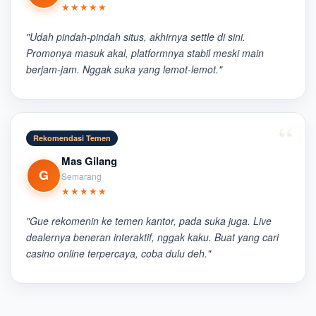
★★★★★
"Udah pindah-pindah situs, akhirnya settle di sini.
Promonya masuk akal, platformnya stabil meski main
berjam-jam. Nggak suka yang lemot-lemot."
Rekomendasi Temen
Mas Gilang
G
Semarang
★★★★★
"Gue rekomenin ke temen kantor, pada suka juga. Live
dealernya beneran interaktif, nggak kaku. Buat yang cari
casino online terpercaya, coba dulu deh."