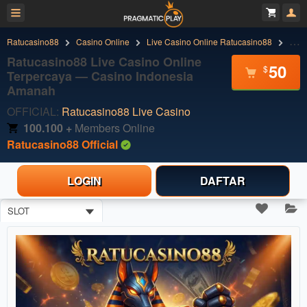
Ratucasino88
Casino Online
Live Casino Online Ratucasino88
Ratu
Ratucasino88 Live Casino Online
50
$
Terpercaya — Casino Indonesia
Amanah
OFFICIAL:
Ratucasino88 Live Casino
100.100 +
Members Online
Ratucasino88 Official
LOGIN
DAFTAR
SLOT