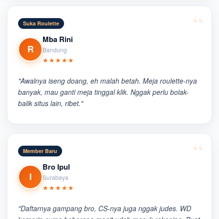
Suka Roulette
Mba Rini
R
Bandung
★★★★★
"Awalnya iseng doang, eh malah betah. Meja roulette-nya
banyak, mau ganti meja tinggal klik. Nggak perlu bolak-
balik situs lain, ribet."
Member Baru
Bro Ipul
I
Surabaya
★★★★★
"Daftarnya gampang bro, CS-nya juga nggak judes. WD