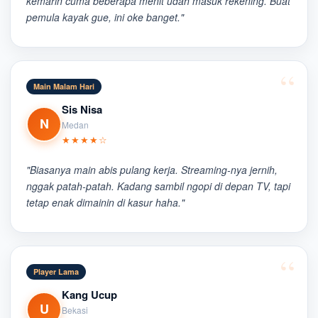
kemarin cuma beberapa menit udah masuk rekening. Buat
pemula kayak gue, ini oke banget."
Main Malam Hari
Sis Nisa
N
Medan
★★★★☆
"Biasanya main abis pulang kerja. Streaming-nya jernih,
nggak patah-patah. Kadang sambil ngopi di depan TV, tapi
tetap enak dimainin di kasur haha."
Player Lama
Kang Ucup
U
Bekasi