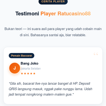
CERITA PLAYER
Testimoni
Player Ratucasino88
Bukan teori — ini suara asli para player yang udah cobain main
di sini. Bahasanya santai aja, biar relatable.
Pemain Baccarat
Bang Joko
J
Jakarta Selatan
★★★★★
"Gila sih, bacarat live-nya lancar banget di HP. Deposit
QRIS langsung masuk, nggak pake nunggu lama. Udah
jadi tempat nongkrong malem-malem gue."