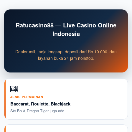
Ratucasino88 — Live Casino Online
Indonesia
Dealer asli, meja lengkap, deposit dari Rp 10.000, dan
layanan buka 24 jam nonstop.
🎰
JENIS PERMAINAN
Baccarat, Roulette, Blackjack
Sic Bo & Dragon Tiger juga ada