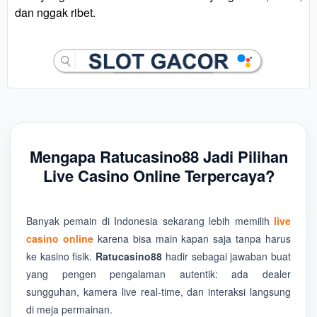
dan nggak ribet.
Mengapa Ratucasino88 Jadi Pilihan
Live Casino Online Terpercaya?
Banyak pemain di Indonesia sekarang lebih memilih
live
casino online
karena bisa main kapan saja tanpa harus
ke kasino fisik.
Ratucasino88
hadir sebagai jawaban buat
yang pengen pengalaman autentik: ada dealer
sungguhan, kamera live real-time, dan interaksi langsung
di meja permainan.