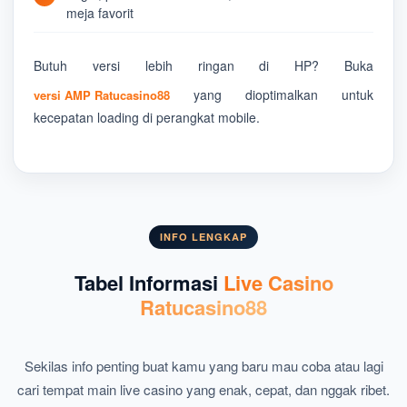
meja favorit
Butuh versi lebih ringan di HP? Buka
yang dioptimalkan untuk
versi AMP Ratucasino88
kecepatan loading di perangkat mobile.
INFO LENGKAP
Tabel Informasi
Live Casino
Ratucasino88
Sekilas info penting buat kamu yang baru mau coba atau lagi
cari tempat main live casino yang enak, cepat, dan nggak ribet.