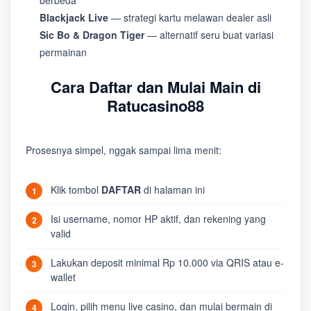
berbeda
Blackjack Live
— strategi kartu melawan dealer asli
Sic Bo & Dragon Tiger
— alternatif seru buat variasi
permainan
Cara Daftar dan Mulai Main di
Ratucasino88
Prosesnya simpel, nggak sampai lima menit:
Klik tombol
DAFTAR
di halaman ini
Isi username, nomor HP aktif, dan rekening yang
valid
Lakukan deposit minimal Rp 10.000 via QRIS atau e-
wallet
Login, pilih menu live casino, dan mulai bermain di