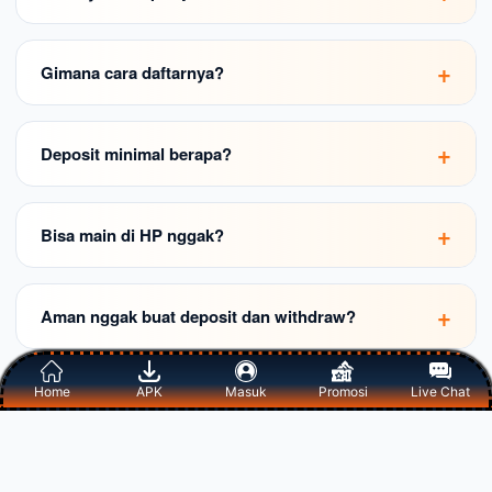
Gimana cara daftarnya?
Deposit minimal berapa?
Bisa main di HP nggak?
Aman nggak buat deposit dan withdraw?
Home
APK
Masuk
Promosi
Live Chat