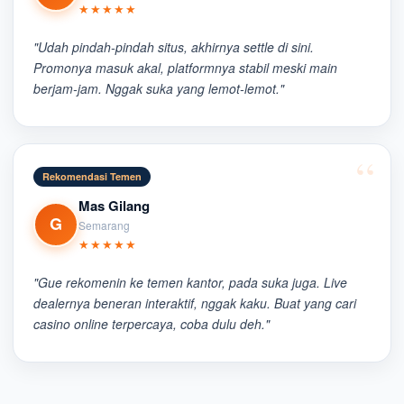
★★★★★
"Udah pindah-pindah situs, akhirnya settle di sini.
Promonya masuk akal, platformnya stabil meski main
berjam-jam. Nggak suka yang lemot-lemot."
Rekomendasi Temen
Mas Gilang
G
Semarang
★★★★★
"Gue rekomenin ke temen kantor, pada suka juga. Live
dealernya beneran interaktif, nggak kaku. Buat yang cari
casino online terpercaya, coba dulu deh."