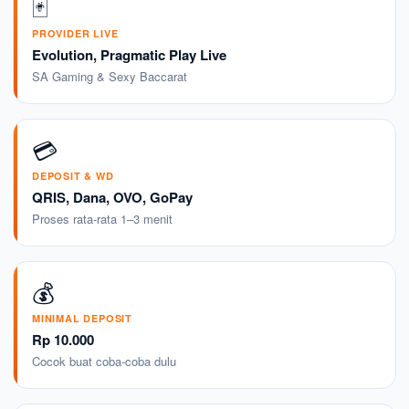
🃏
PROVIDER LIVE
Evolution, Pragmatic Play Live
SA Gaming & Sexy Baccarat
💳
DEPOSIT & WD
QRIS, Dana, OVO, GoPay
Proses rata-rata 1–3 menit
💰
MINIMAL DEPOSIT
Rp 10.000
Cocok buat coba-coba dulu