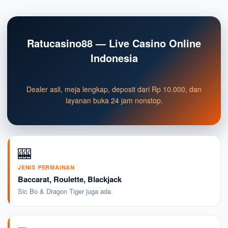
Ratucasino88 — Live Casino Online
Indonesia
Dealer asli, meja lengkap, deposit dari Rp 10.000, dan
layanan buka 24 jam nonstop.
🎰
JENIS PERMAINAN
Baccarat, Roulette, Blackjack
Sic Bo & Dragon Tiger juga ada