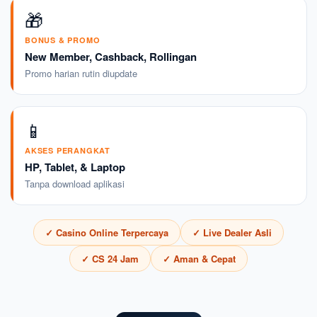
🎁
BONUS & PROMO
New Member, Cashback, Rollingan
Promo harian rutin diupdate
📱
AKSES PERANGKAT
HP, Tablet, & Laptop
Tanpa download aplikasi
✓ Casino Online Terpercaya
✓ Live Dealer Asli
✓ CS 24 Jam
✓ Aman & Cepat