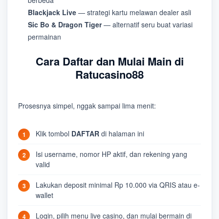
berbeda
Blackjack Live
— strategi kartu melawan dealer asli
Sic Bo & Dragon Tiger
— alternatif seru buat variasi
permainan
Cara Daftar dan Mulai Main di
Ratucasino88
Prosesnya simpel, nggak sampai lima menit:
Klik tombol
DAFTAR
di halaman ini
Isi username, nomor HP aktif, dan rekening yang
valid
Lakukan deposit minimal Rp 10.000 via QRIS atau e-
wallet
Login, pilih menu live casino, dan mulai bermain di