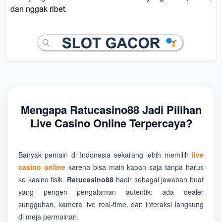
dan nggak ribet.
Mengapa Ratucasino88 Jadi Pilihan
Live Casino Online Terpercaya?
Banyak pemain di Indonesia sekarang lebih memilih
live
casino online
karena bisa main kapan saja tanpa harus
ke kasino fisik.
Ratucasino88
hadir sebagai jawaban buat
yang pengen pengalaman autentik: ada dealer
sungguhan, kamera live real-time, dan interaksi langsung
di meja permainan.