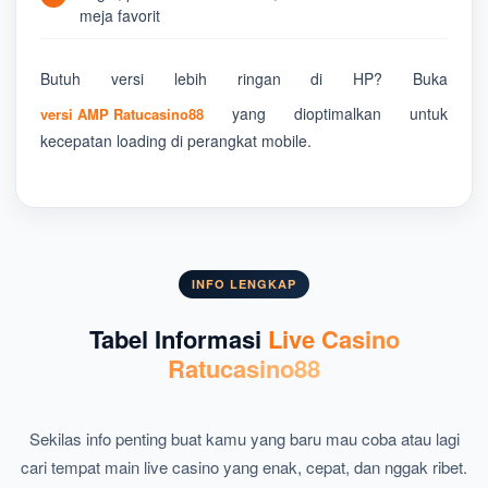
meja favorit
Butuh versi lebih ringan di HP? Buka
yang dioptimalkan untuk
versi AMP Ratucasino88
kecepatan loading di perangkat mobile.
INFO LENGKAP
Tabel Informasi
Live Casino
Ratucasino88
Sekilas info penting buat kamu yang baru mau coba atau lagi
cari tempat main live casino yang enak, cepat, dan nggak ribet.