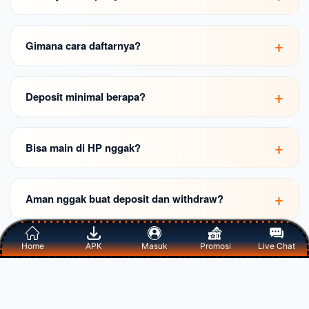
Gimana cara daftarnya?
Deposit minimal berapa?
Bisa main di HP nggak?
Aman nggak buat deposit dan withdraw?
Home
APK
Masuk
Promosi
Live Chat