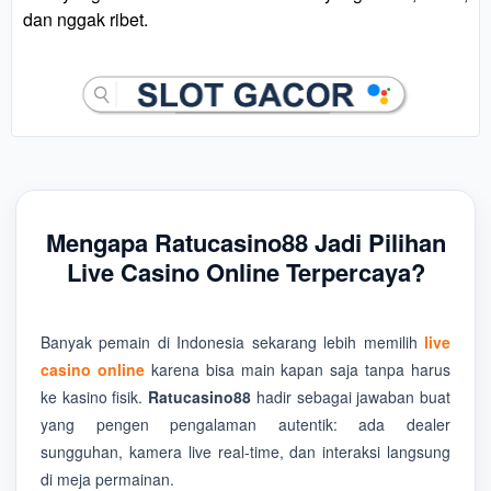
dan nggak ribet.
Mengapa Ratucasino88 Jadi Pilihan
Live Casino Online Terpercaya?
Banyak pemain di Indonesia sekarang lebih memilih
live
casino online
karena bisa main kapan saja tanpa harus
ke kasino fisik.
Ratucasino88
hadir sebagai jawaban buat
yang pengen pengalaman autentik: ada dealer
sungguhan, kamera live real-time, dan interaksi langsung
di meja permainan.