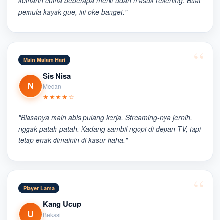
kemarin cuma beberapa menit udah masuk rekening. Buat
pemula kayak gue, ini oke banget."
Main Malam Hari
Sis Nisa
N
Medan
★★★★☆
"Biasanya main abis pulang kerja. Streaming-nya jernih,
nggak patah-patah. Kadang sambil ngopi di depan TV, tapi
tetap enak dimainin di kasur haha."
Player Lama
Kang Ucup
U
Bekasi