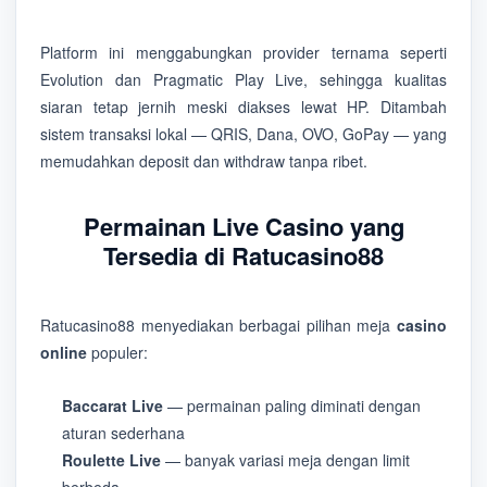
Platform ini menggabungkan provider ternama seperti
Evolution dan Pragmatic Play Live, sehingga kualitas
siaran tetap jernih meski diakses lewat HP. Ditambah
sistem transaksi lokal — QRIS, Dana, OVO, GoPay — yang
memudahkan deposit dan withdraw tanpa ribet.
Permainan Live Casino yang
Tersedia di Ratucasino88
Ratucasino88 menyediakan berbagai pilihan meja
casino
online
populer:
Baccarat Live
— permainan paling diminati dengan
aturan sederhana
Roulette Live
— banyak variasi meja dengan limit