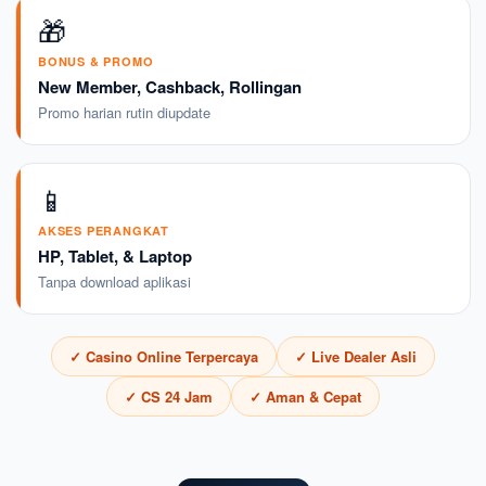
🎁
BONUS & PROMO
New Member, Cashback, Rollingan
Promo harian rutin diupdate
📱
AKSES PERANGKAT
HP, Tablet, & Laptop
Tanpa download aplikasi
✓ Casino Online Terpercaya
✓ Live Dealer Asli
✓ CS 24 Jam
✓ Aman & Cepat