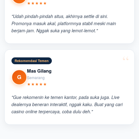
★★★★★
"Udah pindah-pindah situs, akhirnya settle di sini.
Promonya masuk akal, platformnya stabil meski main
berjam-jam. Nggak suka yang lemot-lemot."
Rekomendasi Temen
Mas Gilang
G
Semarang
★★★★★
"Gue rekomenin ke temen kantor, pada suka juga. Live
dealernya beneran interaktif, nggak kaku. Buat yang cari
casino online terpercaya, coba dulu deh."