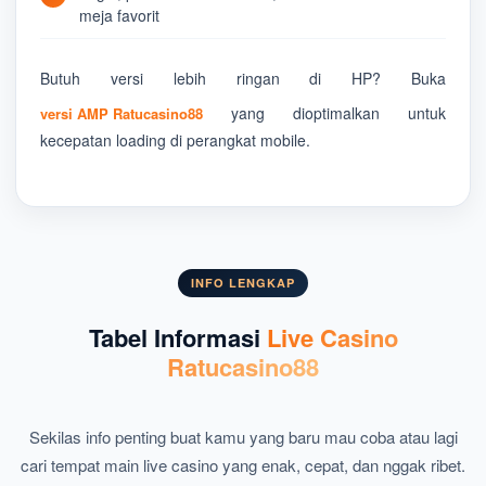
meja favorit
Butuh versi lebih ringan di HP? Buka
yang dioptimalkan untuk
versi AMP Ratucasino88
kecepatan loading di perangkat mobile.
INFO LENGKAP
Tabel Informasi
Live Casino
Ratucasino88
Sekilas info penting buat kamu yang baru mau coba atau lagi
cari tempat main live casino yang enak, cepat, dan nggak ribet.