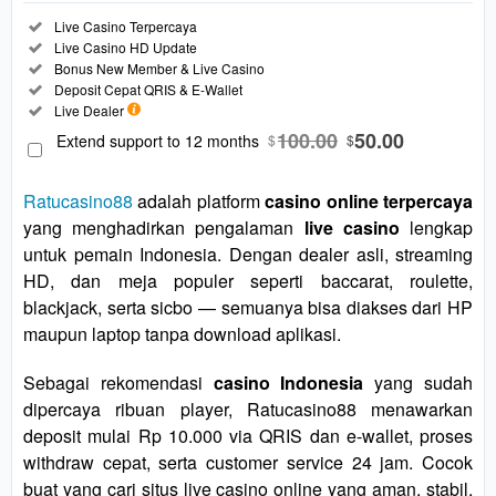
Regular
Included:
Live Casino Terpercaya
License
Included:
Live Casino HD Update
SELECTED
Included:
Bonus New Member & Live Casino
88
$
Included:
Deposit Cepat QRIS & E-Wallet
Included:
Live Dealer
Ratucasino88
100.00
50.00
menyediakan
Extend support to 12 months
$
$
banyak permainan
dan sangat
Ratucasino88
adalah platform
casino online terpercaya
merekomendasikan
yang menghadirkan pengalaman
live casino
lengkap
Live Casino Online
untuk pemain Indonesia. Dengan dealer asli, streaming
yang sangat gacor
HD, dan meja populer seperti baccarat, roulette,
untuk semua
playernya yang
blackjack, serta sicbo — semuanya bisa diakses dari HP
telah merasa puas
maupun laptop tanpa download aplikasi.
dengan hasilnya.
Sebagai rekomendasi
casino Indonesia
yang sudah
View
dipercaya ribuan player, Ratucasino88 menawarkan
license
deposit mulai Rp 10.000 via QRIS dan e-wallet, proses
details
withdraw cepat, serta customer service 24 jam. Cocok
buat yang cari situs live casino online yang aman, stabil,