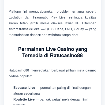
Platform ini menggabungkan provider ternama seperti
Evolution dan Pragmatic Play Live, sehingga kualitas
siaran tetap jernih meski diakses lewat HP. Ditambah
sistem transaksi lokal — QRIS, Dana, OVO, GoPay — yang
memudahkan deposit dan withdraw tanpa ribet.
Permainan Live Casino yang
Tersedia di Ratucasino88
Ratucasino88 menyediakan berbagai pilihan meja
casino
online
populer:
Baccarat Live
— permainan paling diminati dengan
aturan sederhana
Roulette Live
— banyak variasi meja dengan limit