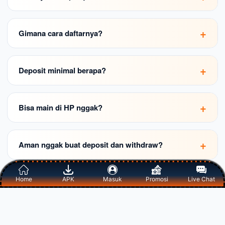
Gimana cara daftarnya?
Deposit minimal berapa?
Bisa main di HP nggak?
Aman nggak buat deposit dan withdraw?
Home
APK
Masuk
Promosi
Live Chat