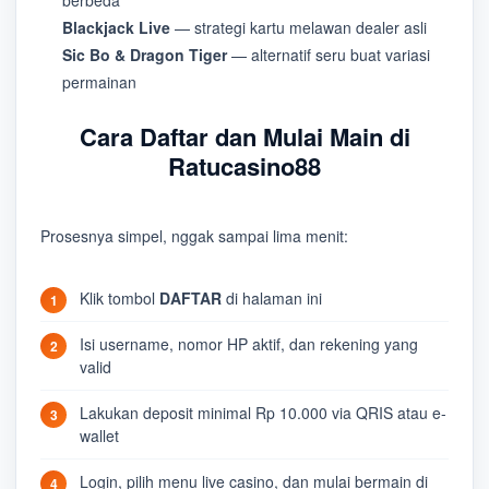
berbeda
Blackjack Live
— strategi kartu melawan dealer asli
Sic Bo & Dragon Tiger
— alternatif seru buat variasi
permainan
Cara Daftar dan Mulai Main di
Ratucasino88
Prosesnya simpel, nggak sampai lima menit:
Klik tombol
DAFTAR
di halaman ini
Isi username, nomor HP aktif, dan rekening yang
valid
Lakukan deposit minimal Rp 10.000 via QRIS atau e-
wallet
Login, pilih menu live casino, dan mulai bermain di