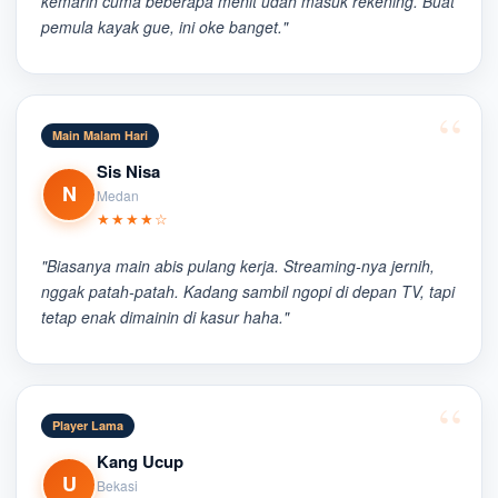
kemarin cuma beberapa menit udah masuk rekening. Buat
pemula kayak gue, ini oke banget."
Main Malam Hari
Sis Nisa
N
Medan
★★★★☆
"Biasanya main abis pulang kerja. Streaming-nya jernih,
nggak patah-patah. Kadang sambil ngopi di depan TV, tapi
tetap enak dimainin di kasur haha."
Player Lama
Kang Ucup
U
Bekasi