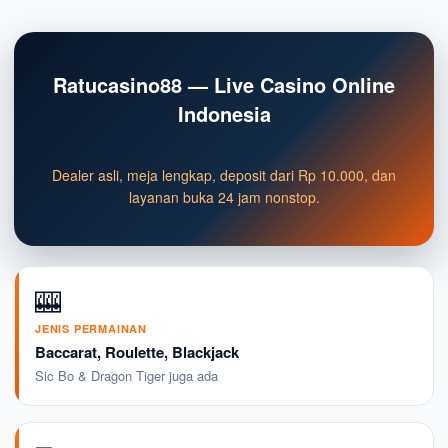
Ratucasino88 — Live Casino Online
Indonesia
Dealer asli, meja lengkap, deposit dari Rp 10.000, dan
layanan buka 24 jam nonstop.
🎰
JENIS PERMAINAN
Baccarat, Roulette, Blackjack
Sic Bo & Dragon Tiger juga ada