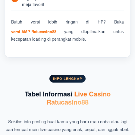
meja favorit
Butuh versi lebih ringan di HP? Buka
yang dioptimalkan untuk
versi AMP Ratucasino88
kecepatan loading di perangkat mobile.
INFO LENGKAP
Tabel Informasi
Live Casino
Ratucasino88
Sekilas info penting buat kamu yang baru mau coba atau lagi
cari tempat main live casino yang enak, cepat, dan nggak ribet.