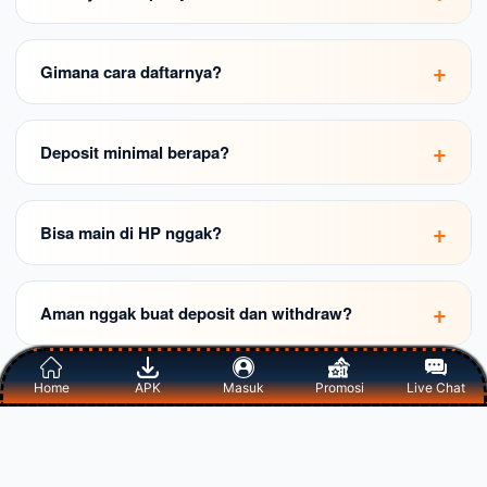
Gimana cara daftarnya?
Deposit minimal berapa?
Bisa main di HP nggak?
Aman nggak buat deposit dan withdraw?
Home
APK
Masuk
Promosi
Live Chat