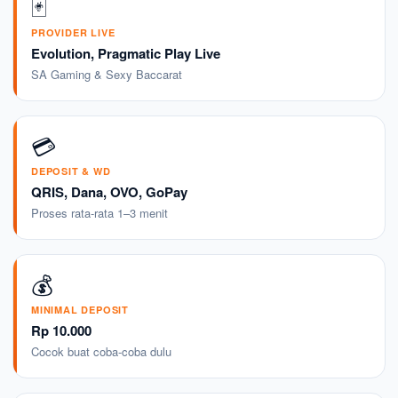
🃏
PROVIDER LIVE
Evolution, Pragmatic Play Live
SA Gaming & Sexy Baccarat
💳
DEPOSIT & WD
QRIS, Dana, OVO, GoPay
Proses rata-rata 1–3 menit
💰
MINIMAL DEPOSIT
Rp 10.000
Cocok buat coba-coba dulu