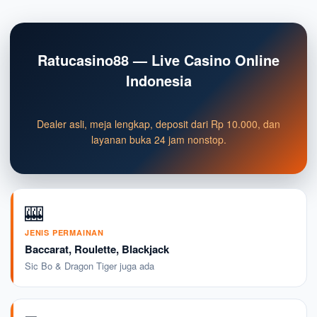
Ratucasino88 — Live Casino Online
Indonesia
Dealer asli, meja lengkap, deposit dari Rp 10.000, dan
layanan buka 24 jam nonstop.
🎰
JENIS PERMAINAN
Baccarat, Roulette, Blackjack
Sic Bo & Dragon Tiger juga ada