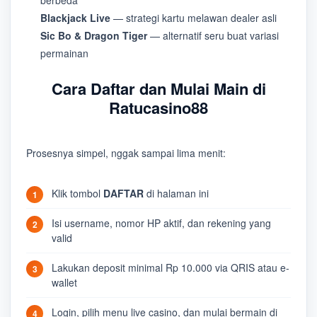
berbeda
Blackjack Live
— strategi kartu melawan dealer asli
Sic Bo & Dragon Tiger
— alternatif seru buat variasi
permainan
Cara Daftar dan Mulai Main di
Ratucasino88
Prosesnya simpel, nggak sampai lima menit:
Klik tombol
DAFTAR
di halaman ini
Isi username, nomor HP aktif, dan rekening yang
valid
Lakukan deposit minimal Rp 10.000 via QRIS atau e-
wallet
Login, pilih menu live casino, dan mulai bermain di