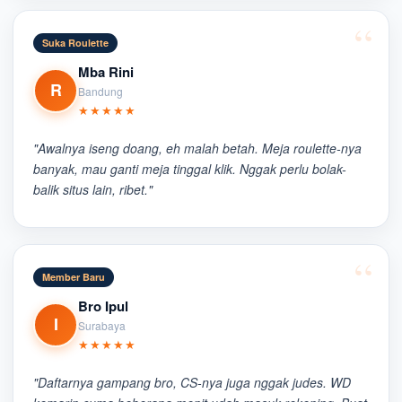
Suka Roulette
Mba Rini
R
Bandung
★★★★★
"Awalnya iseng doang, eh malah betah. Meja roulette-nya
banyak, mau ganti meja tinggal klik. Nggak perlu bolak-
balik situs lain, ribet."
Member Baru
Bro Ipul
I
Surabaya
★★★★★
"Daftarnya gampang bro, CS-nya juga nggak judes. WD