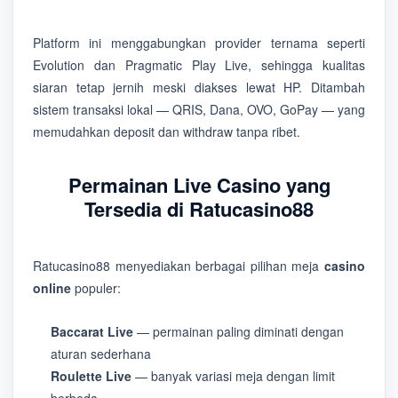
Platform ini menggabungkan provider ternama seperti
Evolution dan Pragmatic Play Live, sehingga kualitas
siaran tetap jernih meski diakses lewat HP. Ditambah
sistem transaksi lokal — QRIS, Dana, OVO, GoPay — yang
memudahkan deposit dan withdraw tanpa ribet.
Permainan Live Casino yang
Tersedia di Ratucasino88
Ratucasino88 menyediakan berbagai pilihan meja
casino
online
populer:
Baccarat Live
— permainan paling diminati dengan
aturan sederhana
Roulette Live
— banyak variasi meja dengan limit