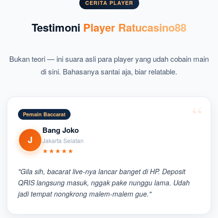
CERITA PLAYER
Testimoni
Player Ratucasino88
Bukan teori — ini suara asli para player yang udah cobain main
di sini. Bahasanya santai aja, biar relatable.
Pemain Baccarat
Bang Joko
J
Jakarta Selatan
★★★★★
"Gila sih, bacarat live-nya lancar banget di HP. Deposit
QRIS langsung masuk, nggak pake nunggu lama. Udah
jadi tempat nongkrong malem-malem gue."