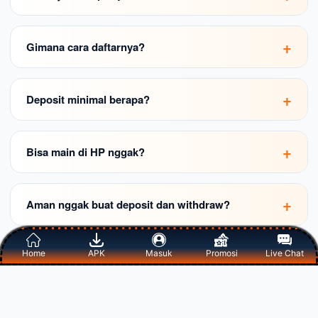
Gimana cara daftarnya?
Deposit minimal berapa?
Bisa main di HP nggak?
Aman nggak buat deposit dan withdraw?
Home
APK
Masuk
Promosi
Live Chat