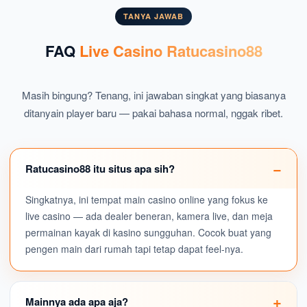
TANYA JAWAB
FAQ
Live Casino Ratucasino88
Masih bingung? Tenang, ini jawaban singkat yang biasanya
ditanyain player baru — pakai bahasa normal, nggak ribet.
Ratucasino88 itu situs apa sih?
Singkatnya, ini tempat main casino online yang fokus ke
live casino — ada dealer beneran, kamera live, dan meja
permainan kayak di kasino sungguhan. Cocok buat yang
pengen main dari rumah tapi tetap dapat feel-nya.
Mainnya ada apa aja?