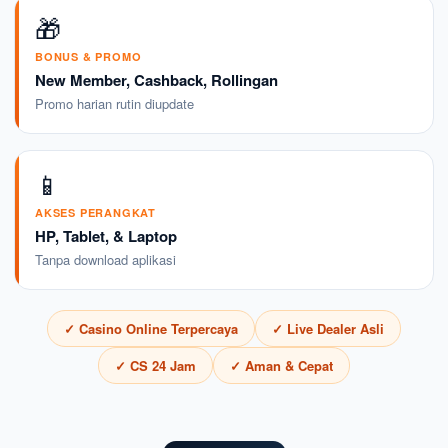
🎁
BONUS & PROMO
New Member, Cashback, Rollingan
Promo harian rutin diupdate
📱
AKSES PERANGKAT
HP, Tablet, & Laptop
Tanpa download aplikasi
✓ Casino Online Terpercaya
✓ Live Dealer Asli
✓ CS 24 Jam
✓ Aman & Cepat