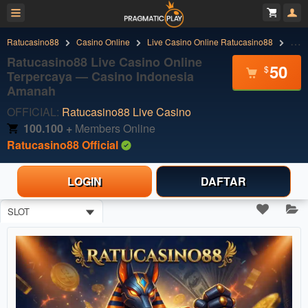
Ratucasino88
Casino Online
Live Casino Online Ratucasino88
Ratu
Ratucasino88 Live Casino Online
50
$
Terpercaya — Casino Indonesia
Amanah
OFFICIAL:
Ratucasino88 Live Casino
100.100 +
Members Online
Ratucasino88 Official
LOGIN
DAFTAR
SLOT