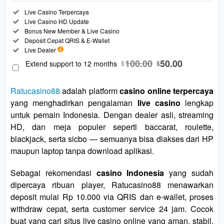
Regular
Included:
Live Casino Terpercaya
License
Included:
Live Casino HD Update
SELECTED
Included:
Bonus New Member & Live Casino
88
$
Included:
Deposit Cepat QRIS & E-Wallet
Included:
Live Dealer
Ratucasino88
100.00
50.00
menyediakan
Extend support to 12 months
$
$
banyak permainan
dan sangat
Ratucasino88
adalah platform
casino online terpercaya
merekomendasikan
yang menghadirkan pengalaman
live casino
lengkap
Live Casino Online
untuk pemain Indonesia. Dengan dealer asli, streaming
yang sangat gacor
HD, dan meja populer seperti baccarat, roulette,
untuk semua
playernya yang
blackjack, serta sicbo — semuanya bisa diakses dari HP
telah merasa puas
maupun laptop tanpa download aplikasi.
dengan hasilnya.
Sebagai rekomendasi
casino Indonesia
yang sudah
View
dipercaya ribuan player, Ratucasino88 menawarkan
license
deposit mulai Rp 10.000 via QRIS dan e-wallet, proses
details
withdraw cepat, serta customer service 24 jam. Cocok
buat yang cari situs live casino online yang aman, stabil,