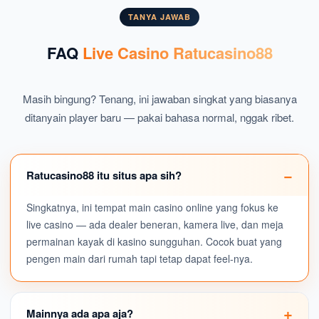
TANYA JAWAB
FAQ
Live Casino Ratucasino88
Masih bingung? Tenang, ini jawaban singkat yang biasanya
ditanyain player baru — pakai bahasa normal, nggak ribet.
Ratucasino88 itu situs apa sih?
Singkatnya, ini tempat main casino online yang fokus ke
live casino — ada dealer beneran, kamera live, dan meja
permainan kayak di kasino sungguhan. Cocok buat yang
pengen main dari rumah tapi tetap dapat feel-nya.
Mainnya ada apa aja?