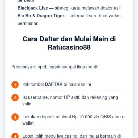
berbeda
Blackjack Live
— strategi kartu melawan dealer asli
Sic Bo & Dragon Tiger
— alternatif seru buat variasi
permainan
Cara Daftar dan Mulai Main di
Ratucasino88
Prosesnya simpel, nggak sampai lima menit:
Klik tombol
DAFTAR
di halaman ini
Isi username, nomor HP aktif, dan rekening yang
valid
Lakukan deposit minimal Rp 10.000 via QRIS atau e-
wallet
Login, pilih menu live casino, dan mulai bermain di