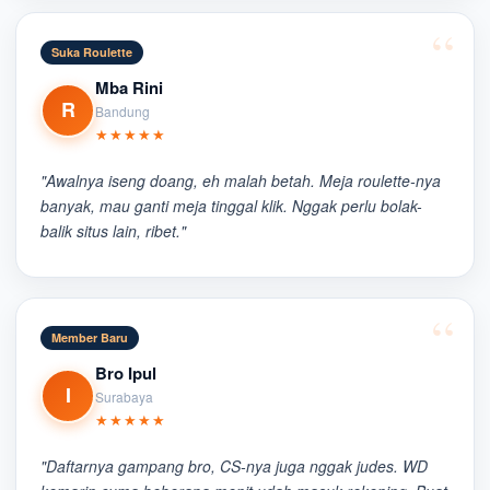
Suka Roulette
Mba Rini
R
Bandung
★★★★★
"Awalnya iseng doang, eh malah betah. Meja roulette-nya
banyak, mau ganti meja tinggal klik. Nggak perlu bolak-
balik situs lain, ribet."
Member Baru
Bro Ipul
I
Surabaya
★★★★★
"Daftarnya gampang bro, CS-nya juga nggak judes. WD