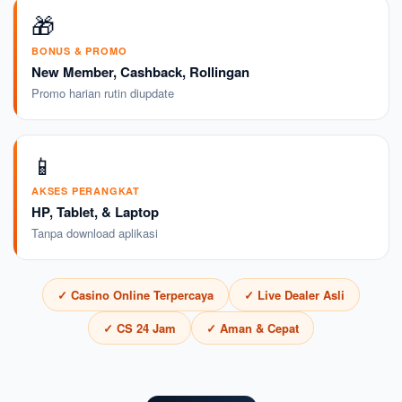
🎁
BONUS & PROMO
New Member, Cashback, Rollingan
Promo harian rutin diupdate
📱
AKSES PERANGKAT
HP, Tablet, & Laptop
Tanpa download aplikasi
✓ Casino Online Terpercaya
✓ Live Dealer Asli
✓ CS 24 Jam
✓ Aman & Cepat