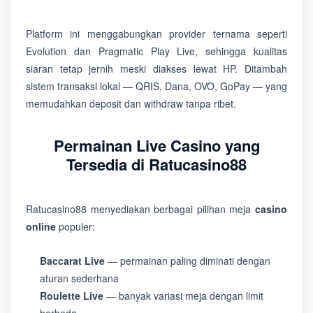
Platform ini menggabungkan provider ternama seperti
Evolution dan Pragmatic Play Live, sehingga kualitas
siaran tetap jernih meski diakses lewat HP. Ditambah
sistem transaksi lokal — QRIS, Dana, OVO, GoPay — yang
memudahkan deposit dan withdraw tanpa ribet.
Permainan Live Casino yang
Tersedia di Ratucasino88
Ratucasino88 menyediakan berbagai pilihan meja
casino
online
populer:
Baccarat Live
— permainan paling diminati dengan
aturan sederhana
Roulette Live
— banyak variasi meja dengan limit