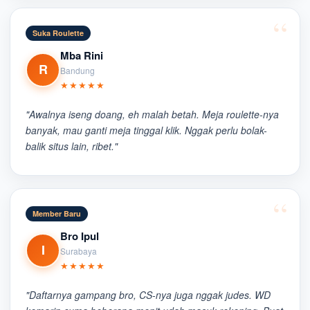
Suka Roulette
Mba Rini
R
Bandung
★★★★★
"Awalnya iseng doang, eh malah betah. Meja roulette-nya
banyak, mau ganti meja tinggal klik. Nggak perlu bolak-
balik situs lain, ribet."
Member Baru
Bro Ipul
I
Surabaya
★★★★★
"Daftarnya gampang bro, CS-nya juga nggak judes. WD