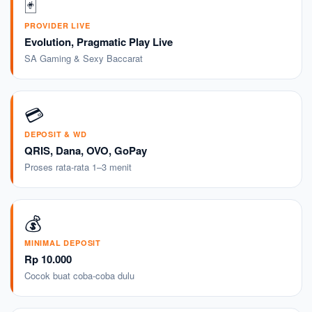
🃏
PROVIDER LIVE
Evolution, Pragmatic Play Live
SA Gaming & Sexy Baccarat
💳
DEPOSIT & WD
QRIS, Dana, OVO, GoPay
Proses rata-rata 1–3 menit
💰
MINIMAL DEPOSIT
Rp 10.000
Cocok buat coba-coba dulu