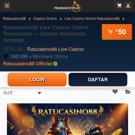
Ratucasino88
Casino Online
Live Casino Online Ratucasino88
Ratu
Ratucasino88 Live Casino Online
50
$
Terpercaya — Casino Indonesia
Amanah
OFFICIAL:
Ratucasino88 Live Casino
100.100 +
Members Online
Ratucasino88 Official
LOGIN
DAFTAR
SLOT