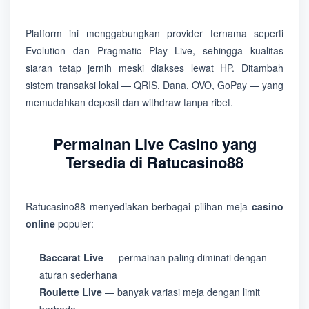
Platform ini menggabungkan provider ternama seperti
Evolution dan Pragmatic Play Live, sehingga kualitas
siaran tetap jernih meski diakses lewat HP. Ditambah
sistem transaksi lokal — QRIS, Dana, OVO, GoPay — yang
memudahkan deposit dan withdraw tanpa ribet.
Permainan Live Casino yang
Tersedia di Ratucasino88
Ratucasino88 menyediakan berbagai pilihan meja
casino
online
populer:
Baccarat Live
— permainan paling diminati dengan
aturan sederhana
Roulette Live
— banyak variasi meja dengan limit