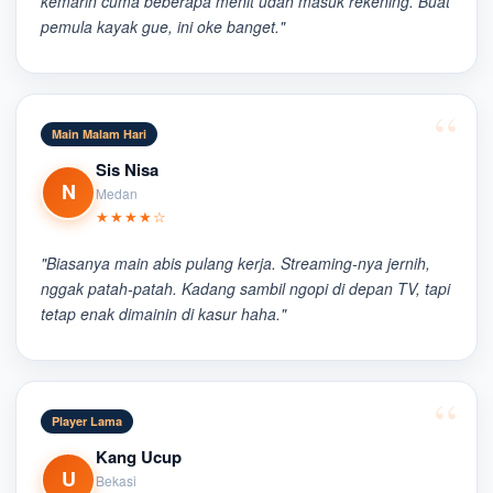
kemarin cuma beberapa menit udah masuk rekening. Buat
pemula kayak gue, ini oke banget."
Main Malam Hari
Sis Nisa
N
Medan
★★★★☆
"Biasanya main abis pulang kerja. Streaming-nya jernih,
nggak patah-patah. Kadang sambil ngopi di depan TV, tapi
tetap enak dimainin di kasur haha."
Player Lama
Kang Ucup
U
Bekasi