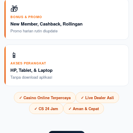
🎁
BONUS & PROMO
New Member, Cashback, Rollingan
Promo harian rutin diupdate
📱
AKSES PERANGKAT
HP, Tablet, & Laptop
Tanpa download aplikasi
✓ Casino Online Terpercaya
✓ Live Dealer Asli
✓ CS 24 Jam
✓ Aman & Cepat