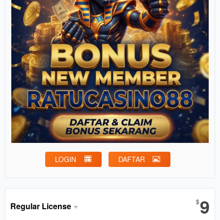
LOGIN
DAFTAR
Show More
9
$
Regular License