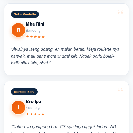
Suka Roulette
Mba Rini
R
Bandung
★★★★★
"Awalnya iseng doang, eh malah betah. Meja roulette-nya
banyak, mau ganti meja tinggal klik. Nggak perlu bolak-
balik situs lain, ribet."
Member Baru
Bro Ipul
I
Surabaya
★★★★★
"Daftarnya gampang bro, CS-nya juga nggak judes. WD