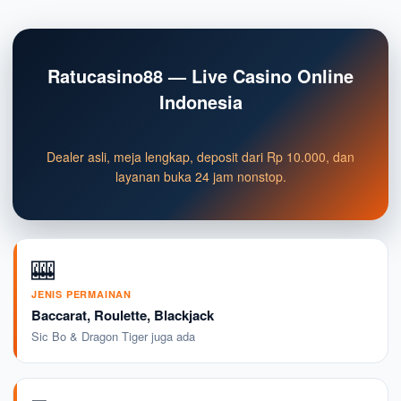
Ratucasino88 — Live Casino Online
Indonesia
Dealer asli, meja lengkap, deposit dari Rp 10.000, dan
layanan buka 24 jam nonstop.
🎰
JENIS PERMAINAN
Baccarat, Roulette, Blackjack
Sic Bo & Dragon Tiger juga ada