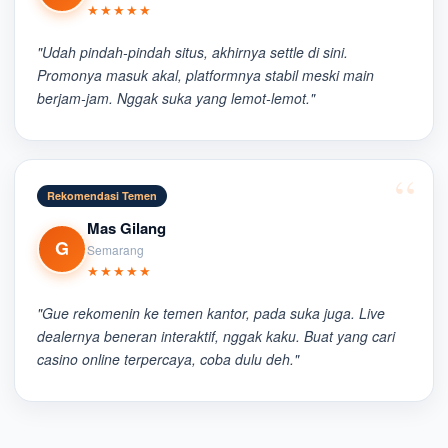
★★★★★
"Udah pindah-pindah situs, akhirnya settle di sini.
Promonya masuk akal, platformnya stabil meski main
berjam-jam. Nggak suka yang lemot-lemot."
Rekomendasi Temen
Mas Gilang
G
Semarang
★★★★★
"Gue rekomenin ke temen kantor, pada suka juga. Live
dealernya beneran interaktif, nggak kaku. Buat yang cari
casino online terpercaya, coba dulu deh."