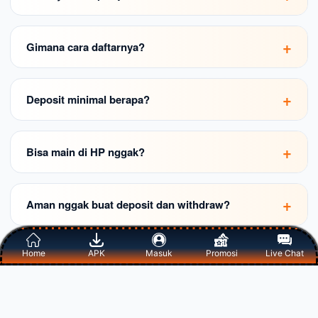
Gimana cara daftarnya?
Deposit minimal berapa?
Bisa main di HP nggak?
Aman nggak buat deposit dan withdraw?
Home
APK
Masuk
Promosi
Live Chat