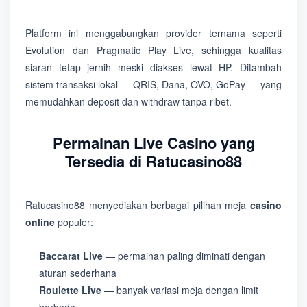
Platform ini menggabungkan provider ternama seperti
Evolution dan Pragmatic Play Live, sehingga kualitas
siaran tetap jernih meski diakses lewat HP. Ditambah
sistem transaksi lokal — QRIS, Dana, OVO, GoPay — yang
memudahkan deposit dan withdraw tanpa ribet.
Permainan Live Casino yang
Tersedia di Ratucasino88
Ratucasino88 menyediakan berbagai pilihan meja
casino
online
populer:
Baccarat Live
— permainan paling diminati dengan
aturan sederhana
Roulette Live
— banyak variasi meja dengan limit