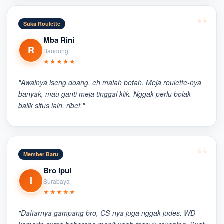
Suka Roulette
Mba Rini
R
Bandung
★★★★★
"Awalnya iseng doang, eh malah betah. Meja roulette-nya
banyak, mau ganti meja tinggal klik. Nggak perlu bolak-
balik situs lain, ribet."
Member Baru
Bro Ipul
I
Surabaya
★★★★★
"Daftarnya gampang bro, CS-nya juga nggak judes. WD